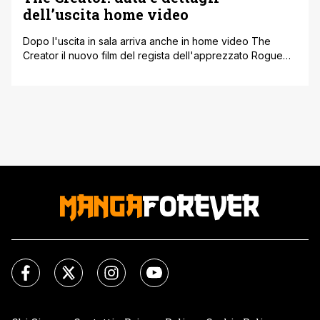
dell’uscita home video
Dopo l'uscita in sala arriva anche in home video The
Creator il nuovo film del regista dell'apprezzato Rogue
One: A Star Wars Story. Dal 17 gennaio sarà infatti
disponibile The Creator edito nei formati DVD, Blu-Ray e
Steelbook 4K Ultra HD in limited edition da collezione.
Gareth Edwards dirige John David Washington e Gemma
Chan [']