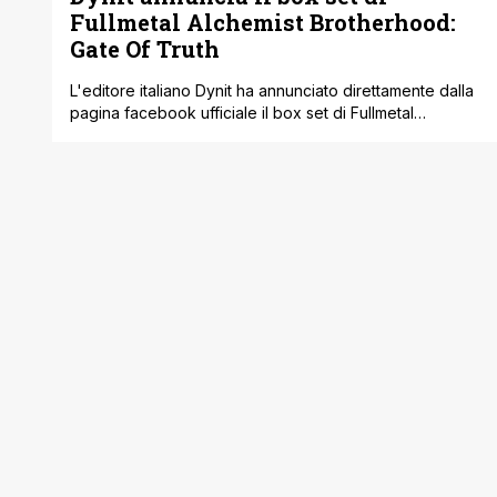
Fullmetal Alchemist Brotherhood:
Gate Of Truth
L'editore italiano Dynit ha annunciato direttamente dalla
pagina facebook ufficiale il box set di Fullmetal
Alchemist Brotherhood: Gate Of Truth. Si tratta
dell’edizione definitiva di una grande opera senza
tempo che sarà disponibile il prossimo novembre. Ma
tutti i fan interessati possono procurarsi un set fino all'11
agosto, che corrisponde anche alla data della chiusura
[']