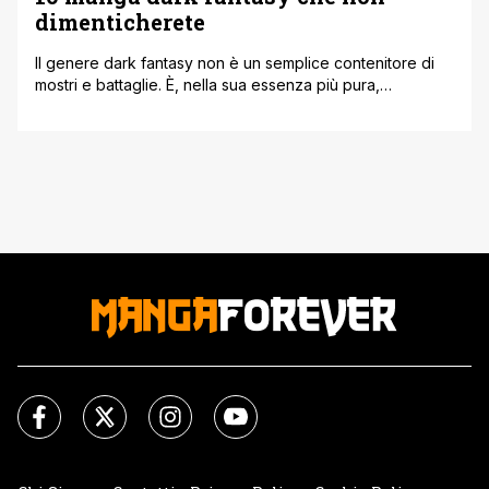
dimenticherete
Il genere dark fantasy non è un semplice contenitore di
mostri e battaglie. È, nella sua essenza più pura,
un’esplorazione dei fallimenti umani. Mentre il fantasy
classico celebra l’ascesa dell’eroe, il 'dark' si sofferma
sulla sua caduta, sul peso del fango e del sangue, e sulla
terribile consapevolezza che la giustizia non è una legge
[']