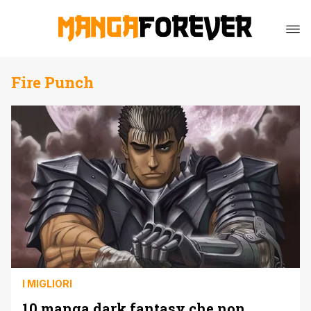
Fire Punch
I MIGLIORI
10 manga dark fantasy che non