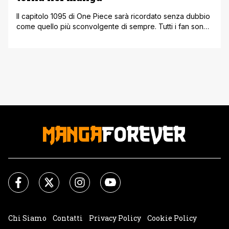
Il capitolo 1095 di One Piece sarà ricordato senza dubbio
come quello più sconvolgente di sempre. Tutti i fan sono
consapevoli delle atrocità che Oda ha rappresentato per
descrivere determinate realtà della serie, ma con l'ultimo
capitolo è entrato molto nel dettaglio per approfondire il
passato di un personaggio. Stiamo parlando di Kuma, ex
membro [']
Chi Siamo
Contatti
Privacy Policy
Cookie Policy