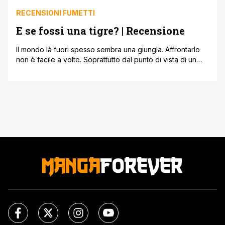
RECENSIONI FUMETTI
E se fossi una tigre? | Recensione
Il mondo là fuori spesso sembra una giungla. Affrontarlo
non è facile a volte. Soprattutto dal punto di vista di un
bambino. Per vivere in una giungla pericolosa bisogna
essere delle bestie forti, spaventose e coraggiose. Come
ad esempio una tigre. Il protagonista di E se fossi una
tigre? immagina appunto di essere questo grosso [']