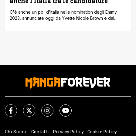
anche l’Italia tra le candidature
C'è anche un po' d'Italia nelle nomination degli Emmy
2023, annunciate oggi da Yvette Nicole Brown e dal
presidente della Television Academy Frank Scherma.
C'era da aspettarselo, visto il trambusto e la campagna
promozionale dedicata a The White Lotus 2, girata in
Sicilia e a cui hanno partecipato anche alcune attrici
italiane come le due [']
Chi Siamo
Contatti
Privacy Policy
Cookie Policy