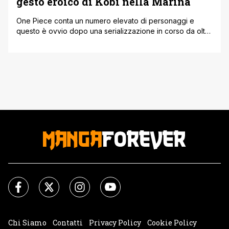
gesto eroico di Kobi nella Marina
One Piece conta un numero elevato di personaggi e
questo è ovvio dopo una serializzazione in corso da oltre
20 anni. Eiichiro Oda ha sempre dato molta importanza ai
personaggi. intorno a quali riesce a costruire situazioni
molto importanti ai fini della narrazione principale del
manga. Ma alcune di queste non sono presenti nelle
pagine [']
Chi Siamo
Contatti
Privacy Policy
Cookie Policy