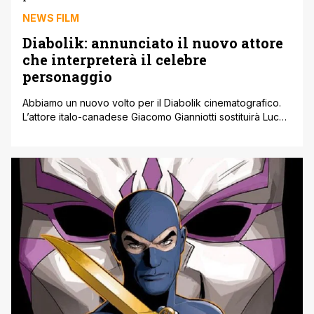
e cantato da Manuel Agnelli. Peccato per la mancanza di
altre riconoscenze, [']
NEWS FILM
Diabolik: annunciato il nuovo attore
che interpreterà il celebre
personaggio
Abbiamo un nuovo volto per il Diabolik cinematografico.
L’attore italo-canadese Giacomo Gianniotti sostituirà Luca
Marinelli nel ruolo di protagonista nei due seguiti di
Diabolik dei Manetti Bros., il film dedicato al personaggio
dei fumetti creato nel 1962 dalle sorelle Angela e Luciana
Giussani, uscito nei cinema italiani lo scorso dicembre.
Classe 1989, Giacomo Gianniotti è conosciuto [']