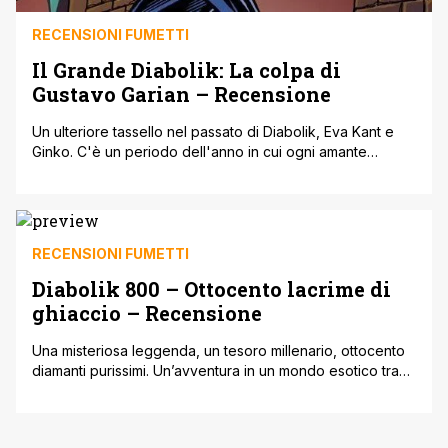
RECENSIONI FUMETTI
Il Grande Diabolik: La colpa di
Gustavo Garian – Recensione
Un ulteriore tassello nel passato di Diabolik, Eva Kant e
Ginko. C'è un periodo dell'anno in cui ogni amante
dell'inafferrabile criminale aspetta con trepidante attesa
l'uscita dello speciale Diabolik primaverile, ad Aprile
appunto. Ormai è dal lontano 2003 (e ancora prima dal
2002 con lo speciale per il quarantennale 'Il re del
terrore: Il Remake') [']
RECENSIONI FUMETTI
Diabolik 800 – Ottocento lacrime di
ghiaccio – Recensione
Una misteriosa leggenda, un tesoro millenario, ottocento
diamanti purissimi. Un’avventura in un mondo esotico tra
pericoli, misteri e bugie. E mentre il Re del Terrore vive la
sua ottocentesima avventura la Morte si avvicina a passi
veloci sul suo cammino… Diabolik: Ottocento lacrime di