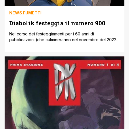
NEWS FUMETTI
Diabolik festeggia il numero 900
Nel corso dei festeggiamenti per i 60 anni di
pubblicazioni (che culmineranno nel novembre del 2022)
e aspettando i 100 anni dalla nascita di Angela Giussani (il
prossimo 10 giugno), a febbraio Diabolik taglia un altro
traguardo fondamentale: dal primo del mese è in edicola il
numero 900 della serie regolare. Per l'occasione è stata
[']