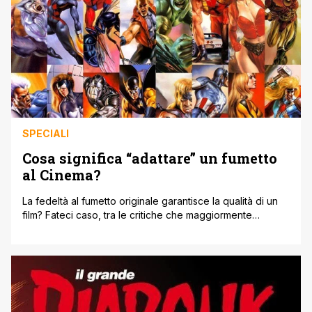
SPECIALI
Cosa significa “adattare” un fumetto
al Cinema?
La fedeltà al fumetto originale garantisce la qualità di un
film? Fateci caso, tra le critiche che maggiormente
vengono mosse alle trasposizioni cinematografiche di un
fumetto, quella prevalente è: ' Non è fedele al fumetto!
Hanno stravolto tutto!!' C'è solo un piccolo problema da
attribuire a questa presunta critica: la fedeltà integrale al
fumetto non [']