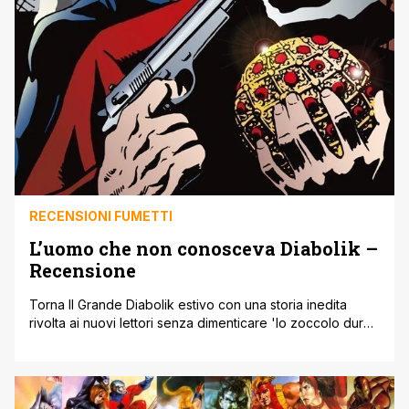
RECENSIONI FUMETTI
L’uomo che non conosceva Diabolik –
Recensione
Torna Il Grande Diabolik estivo con una storia inedita
rivolta ai nuovi lettori senza dimenticare 'lo zoccolo duro'
di fan. Quando sul finire del 2012 venne annunciata una
serie tv su Diabolik, si ipotizzò il 2014-15 come periodo
della messa in onda. Chi ha seguito l'evolversi del
progetto sa bene poi come siano andate le [']