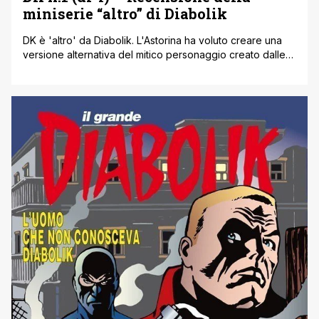
miniserie “altro” di Diabolik
DK è 'altro' da Diabolik. L'Astorina ha voluto creare una
versione alternativa del mitico personaggio creato dalle
sorelle Giussani a inizio anni 60 e con questa miniserie ci
spiega il perchè di questa operazione. DK non è Diabolik,
DK nasce da Diabolik e si sviluppa parallelamente ad
esso cercando di portare una ventata d'aria fresca [']