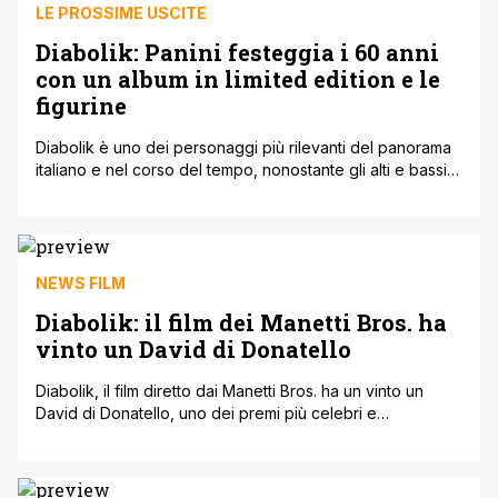
LE PROSSIME USCITE
Diabolik: Panini festeggia i 60 anni
con un album in limited edition e le
figurine
Diabolik è uno dei personaggi più rilevanti del panorama
italiano e nel corso del tempo, nonostante gli alti e bassi
ha sempre mantenuto uno standard qualitativo molto alto
per le sue storie, premettendogli così di continuare la sua
corsa per molti anni, non solo in edicola e fumetteria ma
anche al cinema. Infatti, successivamente alla [']
NEWS FILM
Diabolik: il film dei Manetti Bros. ha
vinto un David di Donatello
Diabolik, il film diretto dai Manetti Bros. ha un vinto un
David di Donatello, uno dei premi più celebri e
riconosciuti per quanto riguarda il cinema italiano. Il
lungometraggio ha trionfato per la Miglior canzone
originale con il brano La profondità degli abissi realizzato