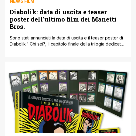
NEWS FILM
Diabolik: data di uscita e teaser
poster dell’ultimo film dei Manetti
Bros.
Sono stati annunciati la data di uscita e il teaser poster di
Diabolik ' Chi sei?, il capitolo finale della trilogia dedicata
a Diabolik, firmata dai Manetti Bros. Dietro la maschera del
Re del Terrore tornerà Giacomo Gianniotti. Per la terza
volta Miriam Leone sarà l’affascinante Eva Kant, Valerio
Mastandrea l’instancabile ispettore Ginko. Monica Bellucci
[']