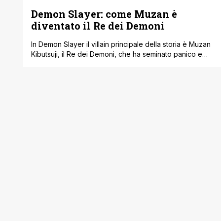
Demon Slayer: come Muzan è
diventato il Re dei Demoni
In Demon Slayer il villain principale della storia è Muzan
Kibutsuji, il Re dei Demoni, che ha seminato panico e
violenza per mille anni fino all'arrivo di Tanjiro e degli
Hashira presenti nella storia, che hanno creato
l'offensiva per porre fine alla sua tirannia. Se avete letto
il manga o visto l'anime sapete la potenza [']