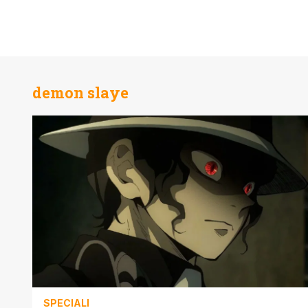
demon slaye
SPECIALI