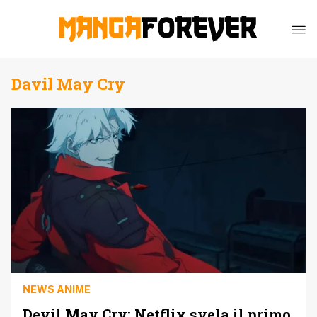
Davil May Cry
NEWS ANIME
Devil May Cry: Netflix svela il primo