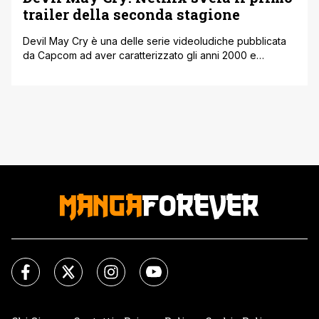
trailer della seconda stagione
Devil May Cry è una delle serie videoludiche pubblicata
da Capcom ad aver caratterizzato gli anni 2000 e
conquistato milioni di videogiocatori in tutto il mondo.
Come spesso accade negli ultimi anni, molte serie
videoludiche di successo ricevono un adattamento
anime, ed è quello che Netflix ha fatto con Davil May Cry.
Le vicende di [']