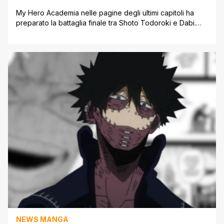
My Hero Academia nelle pagine degli ultimi capitoli ha
preparato la battaglia finale tra Shoto Todoroki e Dabi.
L'ultimo capitolo della serie inizia il loro scontro fatale con
Dabi che rivela di essere collegato alla famiglia Todoroki.
Durante la Guerra del Fronte di Liberazione Paranormale
afferma la sua vera identità. La stessa famiglia Todoroki si
[']
NEWS MANGA