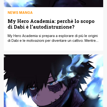
NEWS MANGA
My Hero Academia: perchè lo scopo
di Dabi è l’autodistruzione?
My Hero Academia si prepara a esplorare di più le origini
di Dabi e le motivazioni per diventare un cattivo. Mentre
Dabi continua a bruciare se stesso a costo della propria
vita, si capisce che c'è qualcos'altro che vuole. Il suo lato
misterioso è stato preservato fino agli eventi della Guerra
del Fronte di Liberazione [']