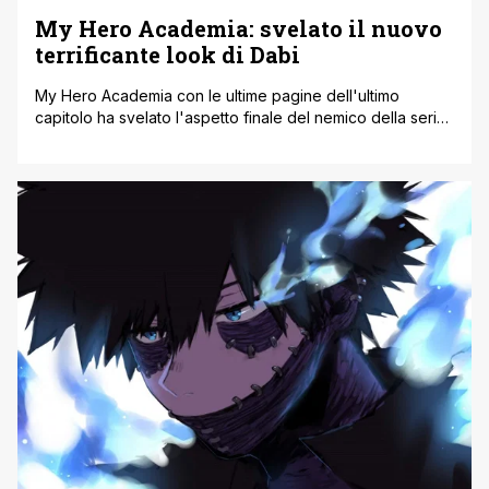
My Hero Academia: svelato il nuovo
terrificante look di Dabi
My Hero Academia con le ultime pagine dell'ultimo
capitolo ha svelato l'aspetto finale del nemico della serie
manga di Horikoshi. Dabi ora appare bruciato e
carbonizzato Dabi più di quanto non sia mai stato nella
serie prima. Da quando si è unito alla squadra di Tomura
Shigaraki nella League of Villains, Dabi è stato uno [']