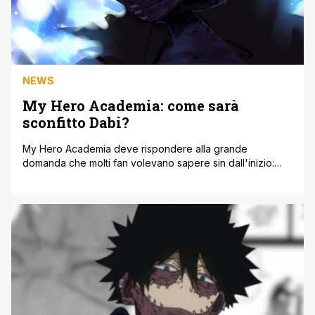
NEWS
My Hero Academia: come sarà
sconfitto Dabi?
My Hero Academia deve rispondere alla grande
domanda che molti fan volevano sapere sin dall'inizio:
come verrà sconfitto Dabi? Anche prima della conferma
che Dabi era il membro caduto della famiglia Todoroki
(Toya), l'insetto di fuoco della Lega dei cattivi aveva
chiaramente un quirk che lo avrebbe reso una minaccia
diretta per i personaggi più [']