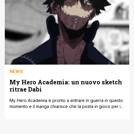
NEWS
My Hero Academia: un nuovo sketch
ritrae Dabi
My Hero Academia è pronto a entrare in guerra in questo
momento e il manga chiarisce che la posta in gioco per i
suoi professionisti è più alta che mai. All For One ha
incontrato i nostri eroi con una forza mai vista e Dabi è
diventato uno degli strumenti più determinanti della lega.
Ciò [']