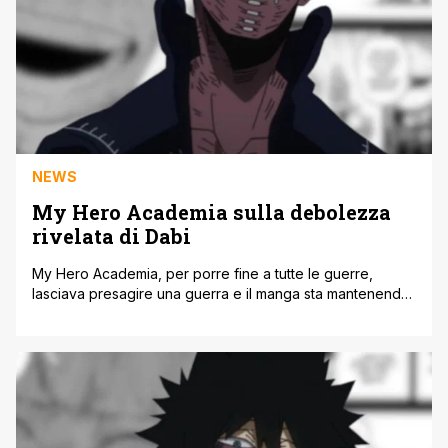
NEWS
My Hero Academia sulla debolezza
rivelata di Dabi
My Hero Academia, per porre fine a tutte le guerre,
lasciava presagire una guerra e il manga sta mantenendo
quella promessa ora. La serie è entrata nel suo arco finale
e i nostri eroi sono pronti a sconfiggere All For One per
sempre. Ovviamente, ciò significa che Dabi è tornato sulla
scena e ha altro [']