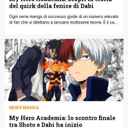
del quirk della fenice di Dabi
Ogni serie manga di successo gode di un numero elevato
di fan che si dilettano a lanciare moltissime teorie. È il caso
di My Hero Academia. Tra i diversi personaggi che fanno
parte della serie, quello che è sicuramente tra i
protagonisti principali nel corrente arco narrativo è Dabi. Il
fratello di Shoto è oggetto [']
NEWS MANGA
My Hero Academia: lo scontro finale
tra Shoto e Dabi ha inizio