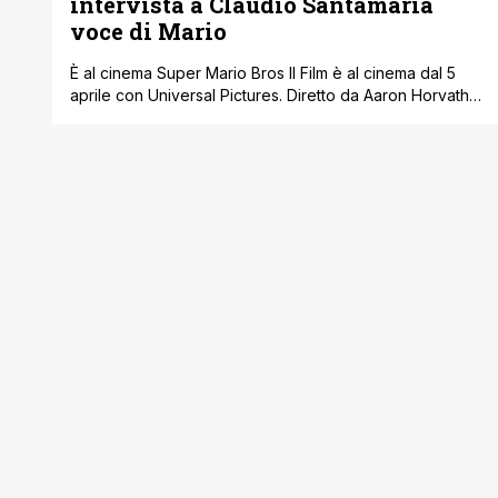
intervista a Claudio Santamaria
voce di Mario
È al cinema Super Mario Bros Il Film è al cinema dal 5
aprile con Universal Pictures. Diretto da Aaron Horvath e
Michael Jelenic (produttori di Teen Titans Go! ' Il Film),
da una sceneggiatura di Matthew Fogel (The LEGO
Movie 2: Una Nuova Avventura, Minions 2 ' Come Gru
Diventa Cattivissimo), nella versione originale [']