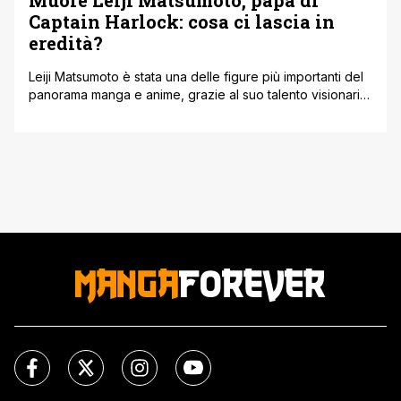
Muore Leiji Matsumoto, papà di
Captain Harlock: cosa ci lascia in
eredità?
Leiji Matsumoto è stata una delle figure più importanti del
panorama manga e anime, grazie al suo talento visionario
presente in opere come Space Battleship Yamato, Galaxy
Express 999, Space Pirate Captain Harlock. La sua arte è
stata unica, e sicuramente ha donato ispirazione a molte
generazioni di artisti. Infatti tra i primi post tributo [']