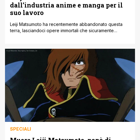
dall’industria anime e manga per il
suo lavoro
Leiji Matsumoto ha recentemente abbandonato questa
terra, lasciandoci opere immortali che sicuramente
saranno da esempio anche alle opere future. Di certo non
potevano mancare i tributi dei vari autori di manga e
addetti al settore verso il celebre mangaka, uno degli
autori più importanti nell'ambito della fantascienza.
Tramite ANN leggiamo alcuni commenti. Yasuhiro Nightow,
autore [']
SPECIALI