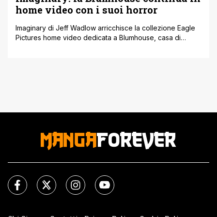
home video con i suoi horror
Imaginary di Jeff Wadlow arricchisce la collezione Eagle
Pictures home video dedicata a Blumhouse, casa di
produzione indipendente fondata nel 2000 da Jason
Blum e dedicata al genere. Tra gli importanti franchise
prodotti, ricordiamo Paranormal Activity, Insidious, La notte
del giudizio, Sinister e Ouija. È poi passata anche a
produrre serie televisive. Ora al cinema [']