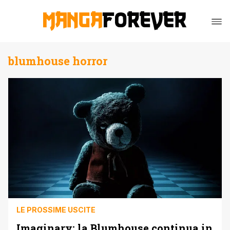
blumhouse horror
LE PROSSIME USCITE
Imaginary: la Blumhouse continua in