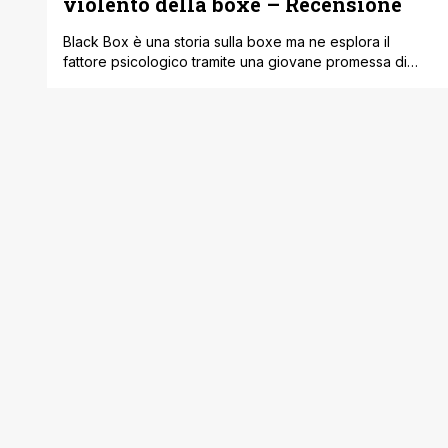
violento della boxe – Recensione
Black Box è una storia sulla boxe ma ne esplora il
fattore psicologico tramite una giovane promessa di
questo sport, facente parte per i media della 'Murder
Family'. Infatti sia suo padre che suo fratello sono stati
accusati di omicidio ed entrambi sono in carcere. Nel
primo volume non si hanno ancora molti dettagli al [']