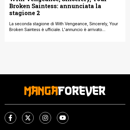
Broken Saintess: annunciata la
stagione 2
La seconda stagione di With Vengeance, Sincerely, Your
Broken Saintess è ufficiale. L'annuncio è arrivato
attraverso il canale YouTube di Animation ID, che ha
pubblicato il trailer di presentazione dei nuovi episodi,
confermando il debutto per ottobre 2026. Il light anime,
prodotto da Imagica Infos e Imageworks Studio, cambierà
regia: al posto di Chisaki, che ha diretto la prima stagione,
ci sarà Saya [']