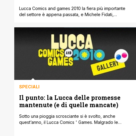
Lucca Comics and games 2010 la fiera più importante
del settore è appena passata, e Michele Fidati,
fondatore, coordinatore, caporedattore e webmaster di
MangaForever, ha intervistato per i propri lettori poco
dopo la fiera Pasquale Saviano di Alastor Srl. Una lunga
chiacchierata, a tratti davvero molto interessante, nella
quale si parla di tutti gli esclusivisti [']
SPECIALI
Il punto: la Lucca delle promesse
mantenute (e di quelle mancate)
Sotto una pioggia scrosciante si è svolto, anche
quest’anno, il Lucca Comics ' Games. Malgrado le
avverse condizioni meteo decine di migliaia di
determinatissimi visitatori hanno partecipato alla fiera del