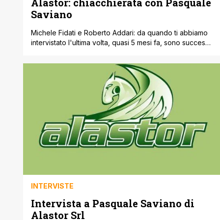
Alastor: chiacchierata con Pasquale
Saviano
Michele Fidati e Roberto Addari: da quando ti abbiamo
intervistato l'ultima volta, quasi 5 mesi fa, sono successe
davvero tante cose. Ci puoi confermare che Kappa
Edizioni, e l'etichetta dei manga Ronin, sono ora
esclusivisti Alastor? Pasquale Saviano: Grazie del nuovo
interessamento. Sì, dal mese di febbraio Kappa Edizioni
(che ringrazio per la fiducia) e [']
INTERVISTE
Intervista a Pasquale Saviano di
Alastor Srl