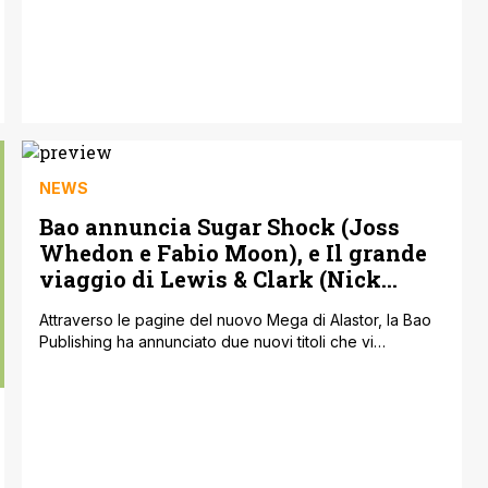
frequentano fumetterie servite esclusivamente da Pan
[']
NEWS
Bao annuncia Sugar Shock (Joss
Whedon e Fabio Moon), e Il grande
viaggio di Lewis & Clark (Nick
Bertozzi)
Attraverso le pagine del nuovo Mega di Alastor, la Bao
Publishing ha annunciato due nuovi titoli che vi
proponiamo qui sotto. Buona lettura. Sugar Shock di
Joss Whedon e Fábio Moon – 48 pagine, 16 x 24 cm,
brossurato, colore, € 6,00 ISBN: 978-88-6543-020-0
La carismatica, folle Dandelion Naizen è la front girl di
una [']