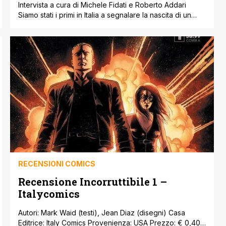
Intervista a cura di Michele Fidati e Roberto Addari
Siamo stati i primi in Italia a segnalare la nascita di un
nuovo editore, la Goen, e siamo i primi a poter
intervistare in anteprima esclusiva il direttore Paolo
Gattone. Una lunga e interessante intervista che vi
consigliamo ovviamente di leggere. MangaForever:
Ciao Paolo e benvenuto [']
RECENSIONI COMICS
Recensione Incorruttibile 1 –
Italycomics
Autori: Mark Waid (testi), Jean Diaz (disegni) Casa
Editrice: Italy Comics Provenienza: USA Prezzo: € 0,40