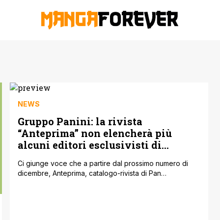
NEWS
Gruppo Panini: la rivista
“Anteprima” non elencherà più
alcuni editori esclusivisti di
Alastor Srl?
Ci giunge voce che a partire dal prossimo numero di
dicembre, Anteprima, catalogo-rivista di Pan
distribuzione del gruppo Panini Spa, non concederà
nemmeno il già breve spazio riservato ad alcuni degli
editori esclusivisti di Alastor srl. Se la notizia fosse
confermata, sarà sempre più difficile per i lettori che