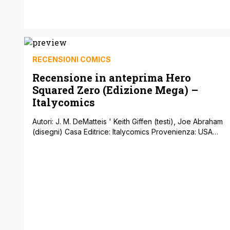
fumetto più grande d’Italia, affollando le strade della
bellissima cittadina toscana ed i padiglioni bianchi sparsi
per il centro che spesso, per la gioia (?) [']
RECENSIONI COMICS
Recensione in anteprima Hero
Squared Zero (Edizione Mega) –
Italycomics
Autori: J. M. DeMatteis ' Keith Giffen (testi), Joe Abraham
(disegni) Casa Editrice: Italycomics Provenienza: USA
Prezzo: € 0,80 (più il costo del Mega) Allegato al Mega
di Novembre troveremo il numero zero di una delle
migliori proposte della Italycomics (nonché del genere
supereroistico del mercato indipendente): Hero
Squared ' Eroe al quadrato, l’esplosiva maxiserie [']