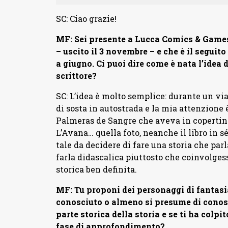
SC: Ciao grazie!
MF: Sei presente a Lucca Comics & Games
– uscito il 3 novembre – e che è il seguit
a giugno. Ci puoi dire come è nata l’idea 
scrittore?
SC: L’idea è molto semplice: durante un vi
di sosta in autostrada e la mia attenzione è
Palmeras de Sangre che aveva in copertina
L’Avana… quella foto, neanche il libro in sé
tale da decidere di fare una storia che pa
farla didascalica piuttosto che coinvolgess
storica ben definita.
MF: Tu proponi dei personaggi di fantasia
conosciuto o almeno si presume di conosc
parte storica della storia e se ti ha colp
fase di approfondimento?