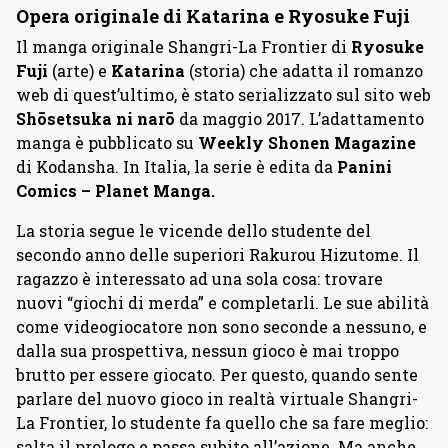
Opera originale di Katarina e Ryosuke Fuji
Il manga originale Shangri-La Frontier di
Ryosuke
Fuji
(arte)
e
Katarina
(storia)
che adatta il romanzo
web di quest’ultimo, è stato serializzato sul sito web
Shōsetsuka ni narō
da maggio 2017. L’adattamento
manga è pubblicato su
Weekly Shonen Magazine
di Kodansha. In Italia, la serie è edita da
Panini
Comics – Planet Manga.
La storia segue le vicende dello studente del
secondo anno delle superiori Rakurou Hizutome. Il
ragazzo è interessato ad una sola cosa: trovare
nuovi “giochi di merda” e completarli. Le sue abilità
come videogiocatore non sono seconde a nessuno, e
dalla sua prospettiva, nessun gioco è mai troppo
brutto per essere giocato. Per questo, quando sente
parlare del nuovo gioco in realtà virtuale Shangri-
La Frontier, lo studente fa quello che sa fare meglio:
salta il prologo e passa subito all’azione. Ma anche