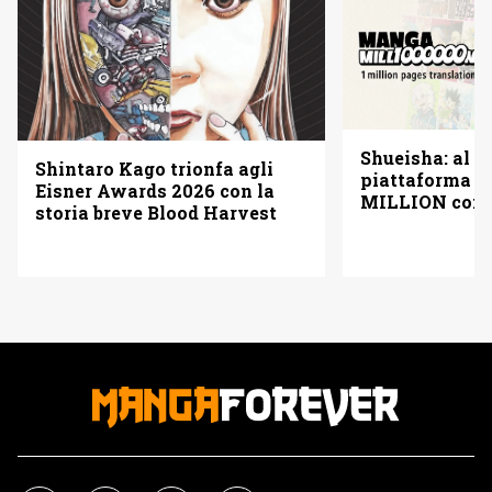
Shueisha: al vi
Shintaro Kago trionfa agli
piattaforma
Eisner Awards 2026 con la
MILLION con u
storia breve Blood Harvest
pagine gratis 
italiano)