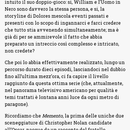
intuito il suo doppio-gioco: si, William e l’Uomo in
Nero sono davvero la stessa persona, e si, la
storyline di Dolores mescola eventi passati e
presenti con lo scopo di ingannarci e farci credere
che tutto stia avvenendo simultaneamente; ma è
già di per se ammirevole il fatto che abbia
preparato un intreccio così complesso e intricato,
non credete?
Che poi lo abbia effettivamente realizzato, lungo un
percorso durato dieci episodi, lasciandoci nel dubbio
fino all’ultima mezz’ora, ci fa capire il livello
raggiunto da questa ottima serie (che, attualmente,
nel panorama televisivo americano per qualità e
temi trattati è lontana anni luce da ogni metro di
paragone).
Ricordiamo che
Memento
, la prima delle uniche due
sceneggiature di Christopher Nolan candidate
all’Oscar, nacque da un racconto del fratello