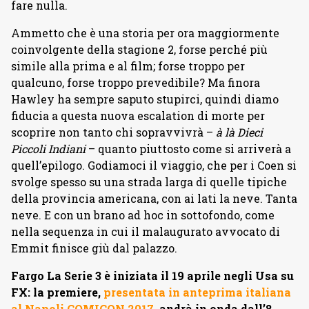
fare nulla.
Ammetto che è una storia per ora maggiormente
coinvolgente della stagione 2, forse perché più
simile alla prima e al film; forse troppo per
qualcuno, forse troppo prevedibile? Ma finora
Hawley ha sempre saputo stupirci, quindi diamo
fiducia a questa nuova escalation di morte per
scoprire non tanto chi sopravvivrà –
à là Dieci
Piccoli Indiani
– quanto piuttosto come si arriverà a
quell’epilogo. Godiamoci il viaggio, che per i Coen si
svolge spesso su una strada larga di quelle tipiche
della provincia americana, con ai lati la neve. Tanta
neve. E con un brano ad hoc in sottofondo, come
nella sequenza in cui il malaugurato avvocato di
Emmit finisce giù dal palazzo.
Fargo La Serie 3 è iniziata il 19 aprile negli Usa su
FX: la premiere,
presentata in anteprima italiana
al Napoli COMICON 2017
, andrà in onda dall’8