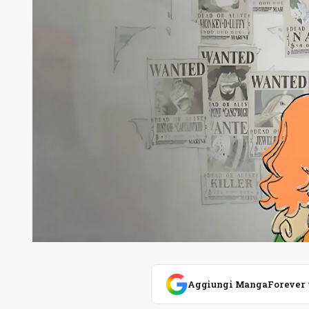
Aggiungi MangaForever tra