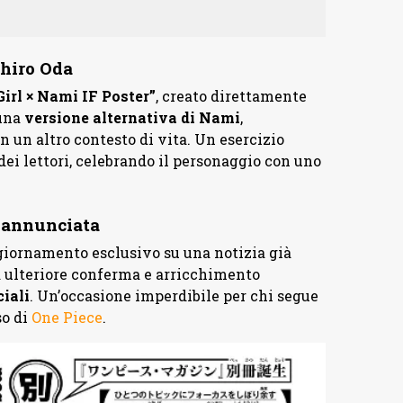
chiro Oda
Girl × Nami IF Poster”
, creato direttamente
 una
versione alternativa di Nami
,
n un altro contesto di vita. Un esercizio
dei lettori, celebrando il personaggio con uno
à annunciata
iornamento esclusivo su una notizia già
va ulteriore conferma e arricchimento
ciali
. Un’occasione imperdibile per chi segue
so di
One Piece
.