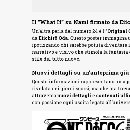
Il “What If” su Nami firmato da Eii
Un’altra perla del numero 24 è l’
“Original 
da
Eiichirō
Oda
. Questo poster immagina
ipotizzando chi sarebbe potuta diventare i
narrativo e visivo che stimola la fantasia 
stile del tutto nuovo.
Nuovi dettagli su un’anteprima gi
Queste informazioni rappresentano un agg
rivelata nei giorni scorsi, ma che ora tro
attraverso
nuovi
dettagli
e
contenuti
uffi
con passione ogni uscita legata all’univer