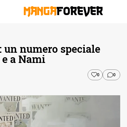
: un numero speciale
r e a Nami
0
0