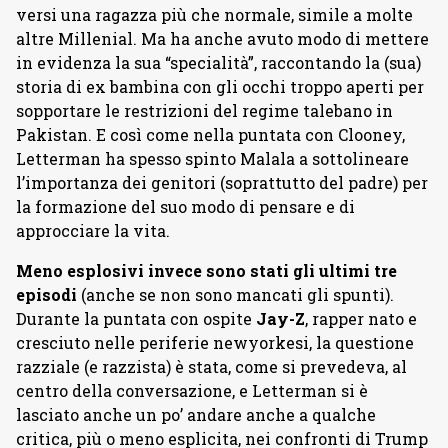
versi una ragazza più che normale, simile a molte
altre Millenial. Ma ha anche avuto modo di mettere
in evidenza la sua “specialità”, raccontando la (sua)
storia di ex bambina con gli occhi troppo aperti per
sopportare le restrizioni del regime talebano in
Pakistan. E così come nella puntata con Clooney,
Letterman ha spesso spinto Malala a sottolineare
l’importanza dei genitori (soprattutto del padre) per
la formazione del suo modo di pensare e di
approcciare la vita.
Meno esplosivi invece sono stati gli ultimi tre
episodi
(anche se non sono mancati gli spunti).
Durante la puntata con ospite
Jay-Z
, rapper nato e
cresciuto nelle periferie newyorkesi, la questione
razziale (e razzista) è stata, come si prevedeva, al
centro della conversazione, e Letterman si è
lasciato anche un po’ andare anche a qualche
critica, più o meno esplicita, nei confronti di Trump