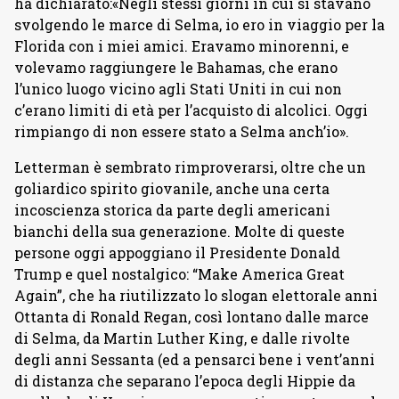
ha dichiarato:«Negli stessi giorni in cui si stavano
svolgendo le marce di Selma, io ero in viaggio per la
Florida con i miei amici. Eravamo minorenni, e
volevamo raggiungere le Bahamas, che erano
l’unico luogo vicino agli Stati Uniti in cui non
c’erano limiti di età per l’acquisto di alcolici. Oggi
rimpiango di non essere stato a Selma anch’io».
Letterman è sembrato rimproverarsi, oltre che un
goliardico spirito giovanile, anche una certa
incoscienza storica da parte degli americani
bianchi della sua generazione. Molte di queste
persone oggi appoggiano il Presidente Donald
Trump e quel nostalgico: “Make America Great
Again”, che ha riutilizzato lo slogan elettorale anni
Ottanta di Ronald Regan, così lontano dalle marce
di Selma, da Martin Luther King, e dalle rivolte
degli anni Sessanta (ed a pensarci bene i vent’anni
di distanza che separano l’epoca degli Hippie da