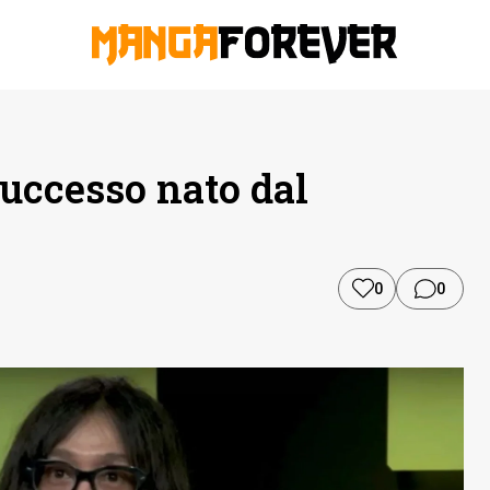
uccesso nato dal
i
0
0