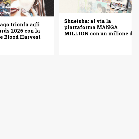
Shueisha: al via la
ago trionfa agli
piattaforma MANGA
rds 2026 con la
MILLION con un milione di
ve Blood Harvest
pagine gratis (anche in
italiano)