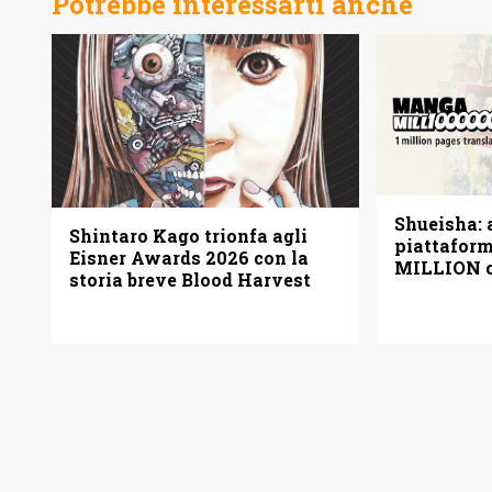
Potrebbe interessarti anche
Shueisha: a
Shintaro Kago trionfa agli
piattafo
Eisner Awards 2026 con la
MILLION c
storia breve Blood Harvest
pagine gra
italiano)