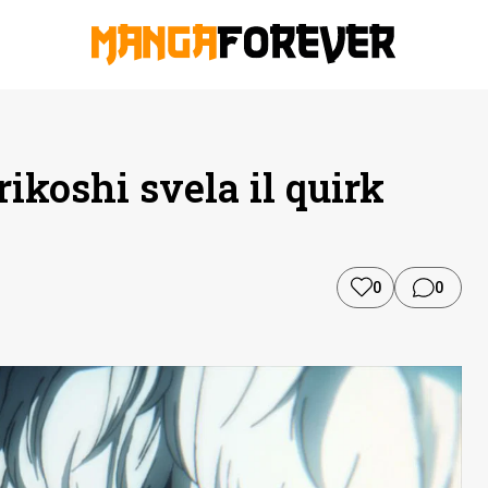
koshi svela il quirk
0
0