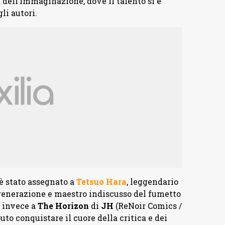
a dell’immaginazione, dove il talento si è
li autori.
è stato assegnato a
Tetsuo
Hara
, leggendario
 generazione e maestro indiscusso del fumetto
 invece a
The Horizon
di
JH
(ReNoir Comics /
uto conquistare il cuore della critica e dei