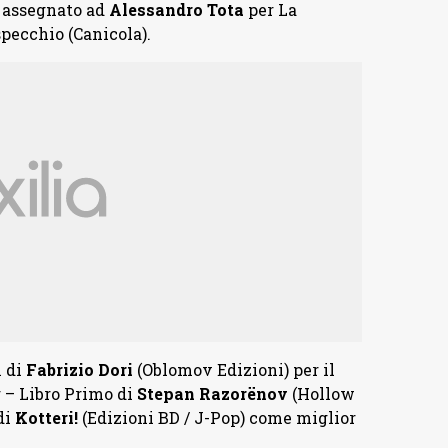
 assegnato ad
Alessandro
Tota
per La
specchio (Canicola).
n di
Fabrizio
Dori
(Oblomov Edizioni) per il
 – Libro Primo di
Stepan Razorënov
(Hollow
di
Kotteri!
(Edizioni BD / J-Pop) come miglior