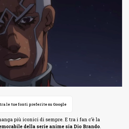
 le tue fonti preferite su Google
anga più iconici di sempre. E tra i fan c’è la
memorabile della serie anime sia Dio Brando
.