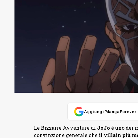
Aggiungi MangaForever tra
Le Bizzarre Avventure di
JoJo
è uno dei m
convinzione generale che
il villain più 