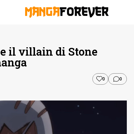
 il villain di Stone
manga
0
0