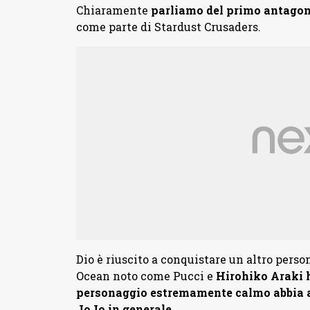
Chiaramente
parliamo del primo antagoni
come parte di Stardust Crusaders.
Dio è riuscito a conquistare un altro person
Ocean noto come Pucci e
Hirohiko Araki h
personaggio estremamente calmo abbia av
JoJo in generale
.