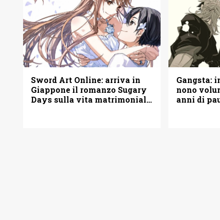
Sword Art Online: arriva in
Gangsta: i
Giappone il romanzo Sugary
nono volu
Days sulla vita matrimoniale
anni di pa
di Kirito e Asuna