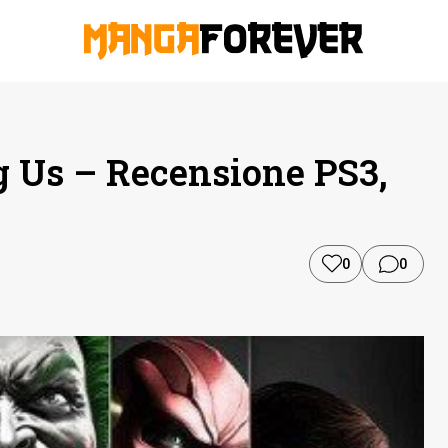
g Us – Recensione PS3,
0
0