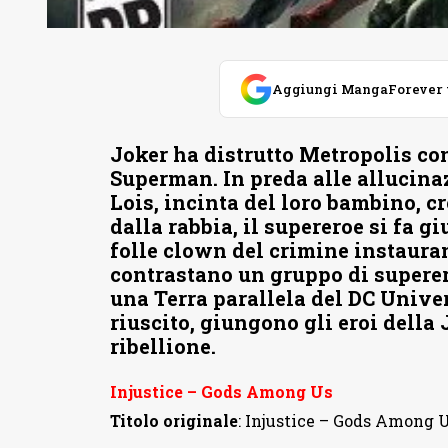
Aggiungi MangaForever tra
Joker ha distrutto Metropolis co
Superman. In preda alle allucina
Lois, incinta del loro bambino, 
dalla rabbia, il supereroe si fa giu
folle clown del crimine instauran
contrastano un gruppo di superer
una Terra parallela del DC Univer
riuscito, giungono gli eroi della
ribellione.
Injustice – Gods Among Us
Titolo originale
: Injustice – Gods Among 