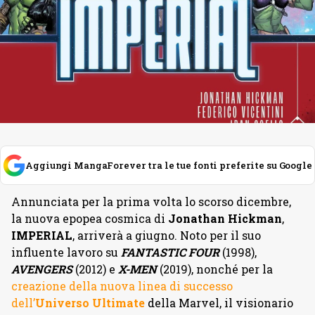
Aggiungi MangaForever tra le tue fonti preferite su Google
Annunciata per la prima volta lo scorso dicembre,
la nuova epopea cosmica di
Jonathan Hickman
,
IMPERIAL
, arriverà a giugno. Noto per il suo
influente lavoro su
FANTASTIC FOUR
(1998),
AVENGERS
(2012) e
X-MEN
(2019), nonché per la
creazione della nuova linea di successo
dell’
Universo Ultimate
della Marvel, il visionario