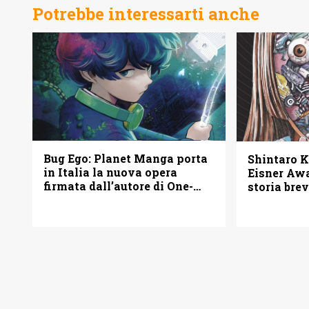
Potrebbe interessarti anche
Bug Ego: Planet Manga porta
Shintaro K
in Italia la nuova opera
Eisner Awa
firmata dall’autore di One-
storia bre
Punch Man