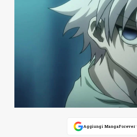
Aggiungi MangaForever tra