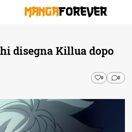
hi disegna Killua dopo
0
0