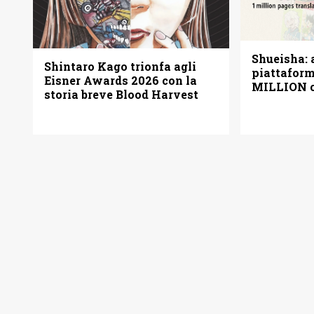
Shueisha: a
Shintaro Kago trionfa agli
piattafo
Eisner Awards 2026 con la
MILLION c
storia breve Blood Harvest
pagine gra
italiano)