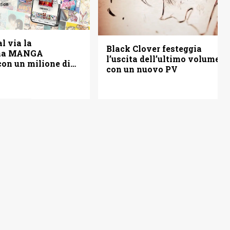
l via la
Black Clover festeggia
rma MANGA
l’uscita dell’ultimo volume
on un milione di
con un nuovo PV
tis (anche in