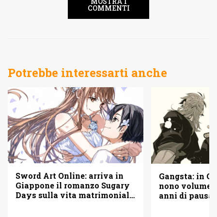
MOSTRA I
COMMENTI
Potrebbe interessarti anche
Sword Art Online: arriva in
Gangsta: in Gi
Giappone il romanzo Sugary
nono volume d
Days sulla vita matrimoniale
anni di pausa
di Kirito e Asuna