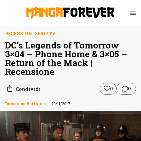
RECENSIONI SERIE TV
DC’s Legends of Tomorrow
3×04 – Phone Home & 3×05 –
Return of the Mack |
Recensione
Condividi
0
0
Domenico Bottalico
10/11/2017