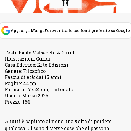
Aggiungi MangaForever tra le tue fonti preferite su Google
Testi
:
Paolo Valsecchi & Guridi
Illustrazioni
:
Guridi
Casa Editrice
:
Kite Edizioni
Genere
:
Filosofico
Fascia di età
:
dai 15 anni
Pagine
:
44 pp.
Formato
:
17x24 cm, Cartonato
Uscita
:
Marzo 2026
Prezzo
:
16€
A tutti è capitato almeno una volta di perdere
qualcosa. Ci sono diverse cose che si possono