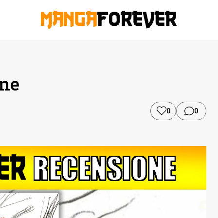
one
0
0