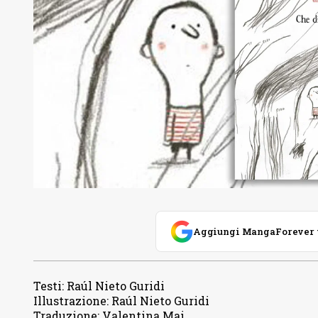
Aggiungi MangaForever tra
Testi
:
Raúl Nieto Guridi
Illustrazione
:
Raúl Nieto Guridi
Traduzione
:
Valentina Mai