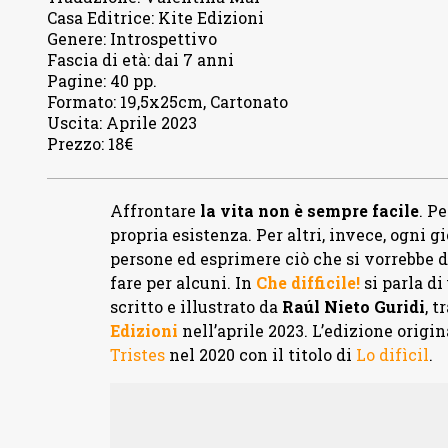
Casa Editrice
:
Kite Edizioni
Genere
:
Introspettivo
Fascia di età
:
dai 7 anni
Pagine
:
40 pp.
Formato
:
19,5x25cm, Cartonato
Uscita
:
Aprile 2023
Prezzo
:
18€
Affrontare
la vita non è sempre facile
. P
propria esistenza. Per altri, invece, ogni gi
persone ed esprimere ciò che si vorrebbe di
fare per alcuni. In
Che difficile!
si parla di
scritto e illustrato da
Raúl Nieto Guridi
, t
Edizioni
nell’aprile 2023. L’edizione origi
Tristes
nel 2020 con il titolo di
Lo difìcil
.