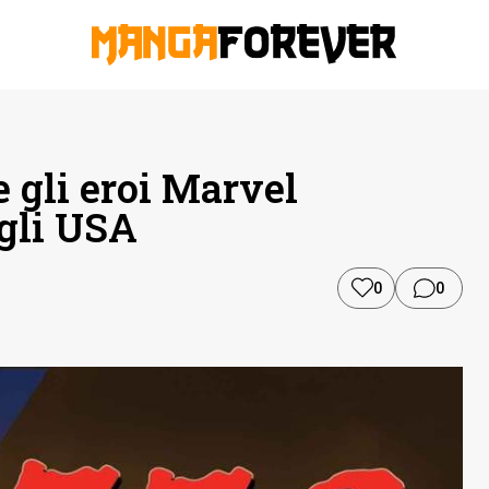
 gli eroi Marvel
egli USA
0
0