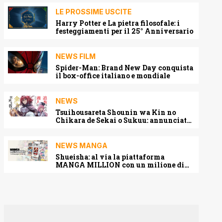
LE PROSSIME USCITE
Harry Potter e La pietra filosofale: i
festeggiamenti per il 25° Anniversario
NEWS FILM
Spider-Man: Brand New Day conquista
il box-office italiano e mondiale
NEWS
Tsuihousareta Shounin wa Kin no
Chikara de Sekai o Sukuu: annunciato
l’adattamento anime
NEWS MANGA
Shueisha: al via la piattaforma
MANGA MILLION con un milione di
pagine gratis (anche in italiano)