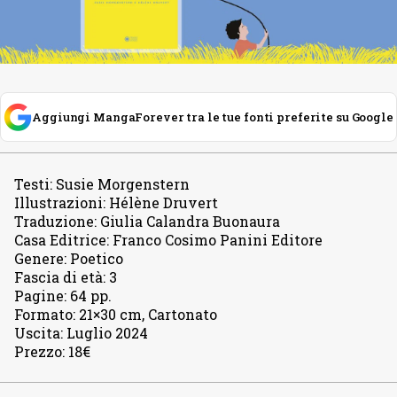
Aggiungi MangaForever tra le tue fonti preferite su Google
Testi
:
Susie Morgenstern
Illustrazioni
:
Hélène Druvert
Traduzione
:
Giulia Calandra Buonaura
Casa Editrice
:
Franco Cosimo Panini Editore
Genere
:
Poetico
Fascia di età
:
3
Pagine
:
64 pp.
Formato
:
21×30 cm, Cartonato
Uscita
:
Luglio 2024
Prezzo
:
18€