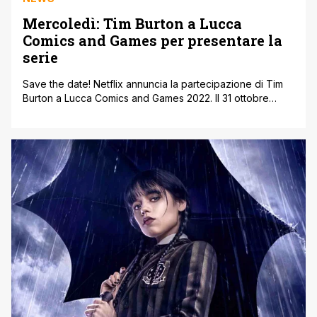
Mercoledì: Tim Burton a Lucca
Comics and Games per presentare la
serie
Save the date! Netflix annuncia la partecipazione di Tim
Burton a Lucca Comics and Games 2022. Il 31 ottobre
l’iconico regista sbarcherà in Italia in occasione
dell’anteprima europea del 1° episodio di Mercoledì, la
sua prima serie in arrivo su Netflix il 23 novembre (che
ovviamente sarà un mercoledì). Mercoledì, serie in 8
episodi, è [']