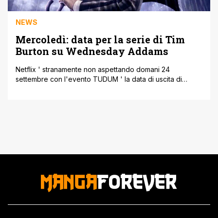
NEWS
Mercoledì: data per la serie di Tim
Burton su Wednesday Addams
Netflix ' stranamente non aspettando domani 24
settembre con l'evento TUDUM ' la data di uscita di
Mercoledì, l’attesissima nuova serie tv dalla mente del
visionario regista Tim Burton. Rilasciato anche il poster,
che ritrae Jenna Ortega nel ruolo della protagonista
Mercoledì Addams. Mercoledì: ecco quando arriva la
serie di Tim Burton su Wednesday Addams [']