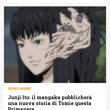
personaggi diventati inevitabilmente iconici. Sebbene il
maestro dell'horror si sia immerso in storie prestabilite,
nella sua lunga carriera lo ha portato a intrecciare storie di
terrore molto [']
NEWS ANIME
Junji Ito: il mangaka pubblicherà
una nuova storia di Tomie questa
Primavera