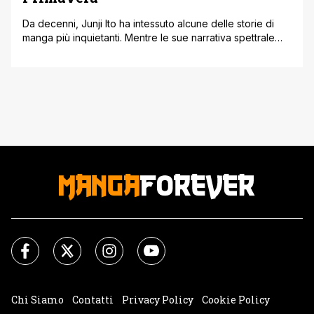
Da decenni, Junji Ito ha intessuto alcune delle storie di
manga più inquietanti. Mentre le sue narrativa spettrale
esplorano spesso territori inesplorati con nuovi
personaggi sulle loro pagine, ci sono alcune figure che
riappaiono di tanto in tanto. Tra queste c'è Tomie, un
personaggio famigerato per tormentare anime innocenti,
pronta a fare un ritorno spaventoso [']
Chi Siamo
Contatti
Privacy Policy
Cookie Policy