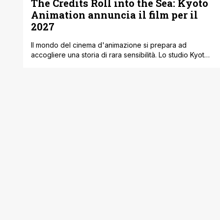
The Credits Roll into the Sea: Kyoto
Animation annuncia il film per il
2027
Il mondo del cinema d'animazione si prepara ad
accogliere una storia di rara sensibilità. Lo studio Kyoto
Animation, celebre per la sua capacità unica di
trasformare le emozioni umane in immagini poetiche, ha
ufficializzato la produzione di un lungometraggio basato
su 'The Credits Roll into the Sea' (Umi ga Hashiru End
Roll). L'uscita nelle sale [']