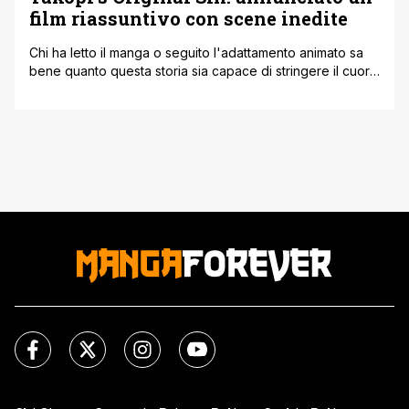
film riassuntivo con scene inedite
Chi ha letto il manga o seguito l'adattamento animato sa
bene quanto questa storia sia capace di stringere il cuore
e colpire duro. Preparate i fazzoletti, perché Takopi's
Original Sin si appresta a fare il suo debutto sul grande
schermo con un progetto cinematografico davvero
speciale. L'annuncio è arrivato direttamente dai canali
social della serie, [']