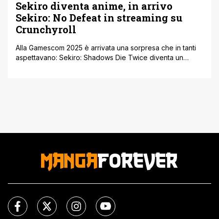
Sekiro diventa anime, in arrivo
Sekiro: No Defeat in streaming su
Crunchyroll
Alla Gamescom 2025 è arrivata una sorpresa che in tanti
aspettavano: Sekiro: Shadows Die Twice diventa un
anime. La serie si chiamerà “Sekiro: No Defeat” e uscirà
nel 2026 su Crunchyroll. Per chi ha amato il videogioco di
FromSoftware, premiato come Game of the Year nel 2019,
è una notizia che fa subito sognare. A [']