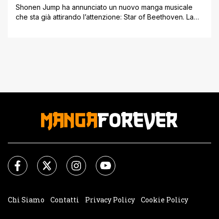
Shonen Jump ha annunciato un nuovo manga musicale
che sta già attirando l’attenzione: Star of Beethoven. La
serie, ancora senza titolo ufficiale in inglese, si appresta a
entrare nell’undicesimo numero del 2025 di Weekly
Shonen Jump, in uscita il 10 febbraio. Pochi dettagli sulla
trama sono stati rivelati, ma la copertina del numero di
Shonen [']
Chi Siamo
Contatti
Privacy Policy
Cookie Policy
Impostazioni Cookie