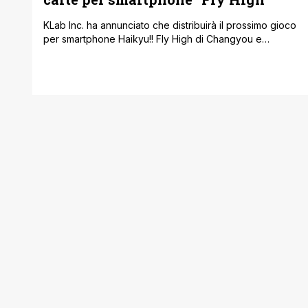
KLab Inc. ha annunciato che distribuirà il prossimo gioco
per smartphone Haikyu!! Fly High di Changyou e
Prophet Games, basato sul manga Haikyu!! di Haruichi
Furudate. L'azienda ha lanciato un sito web e account
sui social media per il gioco di carte sportivo,
enfatizzando il pubblico a provare questa singolare
perla. Le pre-registrazioni e le [']