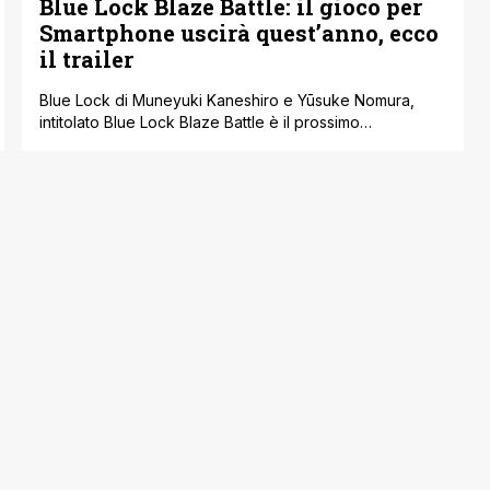
Blue Lock Blaze Battle: il gioco per
Smartphone uscirà quest’anno, ecco
il trailer
Blue Lock di Muneyuki Kaneshiro e Yūsuke Nomura,
intitolato Blue Lock Blaze Battle è il prossimo
videogioco 3D per mobile sviluppato da BAEL;
l'annuncio è avvenuto poco tempo fa. Continua ancora
una volta il successo dello spokon in questione,
destinato a entrare nella top dei manga sportivi più
importanti di sempre, specie se guardiamo l'epoca [']