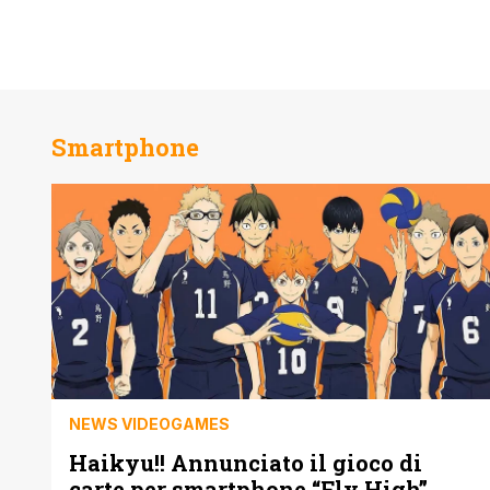
Smartphone
NEWS VIDEOGAMES
Haikyu!! Annunciato il gioco di
carte per smartphone “Fly High”