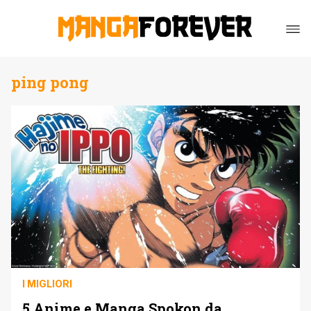
ping pong
I MIGLIORI
5 Anime e Manga Spokon da