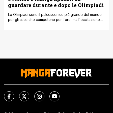
guardare durante e dopo le Olimpiadi
Le Olimpiadi sono il palcoscenico più grande del mondo
per gli atleti che competono per l'oro, ma l'eccitazione
del torneo può essere ampliata anche attraverso il mondo
dinamico degli anime e manga sportivi. Queste serie non
solo celebrano lo spirito sportivo, ma approfondiscono
anche le storie personali degli atleti, offrendo una visione
complessiva delle sfide, [']