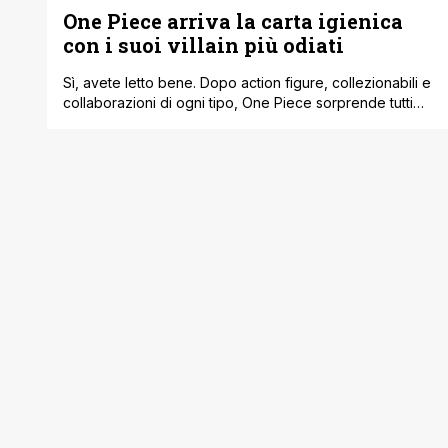
One Piece arriva la carta igienica
con i suoi villain più odiati
Sì, avete letto bene. Dopo action figure, collezionabili e
collaborazioni di ogni tipo, One Piece sorprende tutti
con un prodotto che nessuno si aspettava: una carta
igienica dedicata ai cattivi della serie. L’iniziativa arriva
direttamente dal nuovo “ONE PIECE BASE SHOP” di
Shinjuku, Tokyo, un negozio interamente dedicato al
mondo creato da Eiichiro Oda. Ogni [']