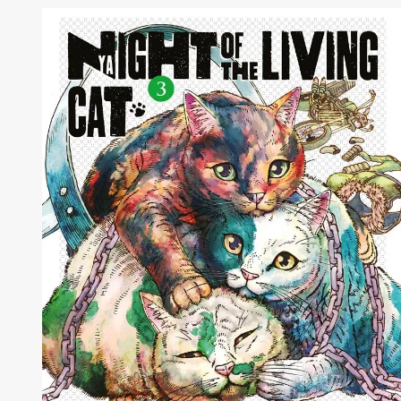
finale di Akame Ga Kill!, arriva un nuovo volume di
Nyaight of the Living Cat e, giusto per la stagione di [']