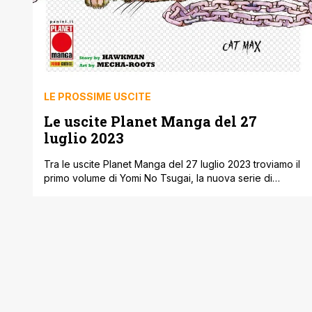
LE PROSSIME USCITE
Le uscite Planet Manga del 27
luglio 2023
Tra le uscite Planet Manga del 27 luglio 2023 troviamo il
primo volume di Yomi No Tsugai, la nuova serie di
Hiromu Arakawa, proposto anche in bundle con
l’edizione variant di Fullmetal Alchemist 1. Disponibile
anche il pack con copertina wraparound dei due
volume di The Deer King – Il Re dei Cervi. Di seguito, [']