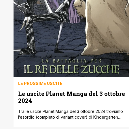
LE PROSSIME USCITE
Le uscite Planet Manga del 3 ottobre
2024
Tra le uscite Planet Manga del 3 ottobre 2024 troviamo
l’esordio (completo di variant cover) di Kindergarten
Wars, uno spassoso action comedy ambientato tra i
pericolosi confini di un… asilo?!? Inoltre inizia il ciclo