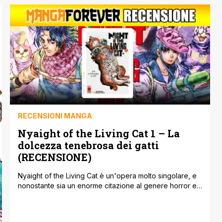
che scappano da un universo in cui i gatti trasformano
gli umani in mici di cui è stato da poco annunciato
l’anime con un curiosissimo trailer. Inoltre tornano [']
RECENSIONI MANGA
Nyaight of the Living Cat 1 – La
dolcezza tenebrosa dei gatti
(RECENSIONE)
Nyaight of the Living Cat è un'opera molto singolare, e
nonostante sia un enorme citazione al genere horror e
fantascientifico, cammina comunque con le sue gambe,
mostrando spunti interessanti e personaggi sfaccettati e
articolati come si deve, capaci di ottenere un buon