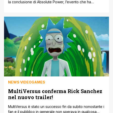
la conclusione di Absolute Power, l’evento che ha
sconvolto il DC Universe e preparato la strada alla fase
All-In e al nuovissimo Absolute Universe. Ma prima di
pensare alle conseguenze, possiamo leggere anche
l’impatto che la storia ha avuto su vari personaggi con
l'Absolute [']
NEWS VIDEOGAMES
MultiVersus conferma Rick Sanchez
nel nuovo trailer!
MultiVersus è stato un successo fin da subito nonostante i
fan e il pubblico in generale non sperava in qualcosa