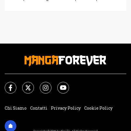
d'interessante, visto che si trattava di un picchiaduro
free-to-play con al centro i personaggi della Warner Bros.
Come detto però tutto queste premesse sono state
capovolte dall'enorme successo e oggi sono presenti
molti personaggi all'interno [']
Chi Siamo
Contatti
Privacy Policy
Cookie Policy
Impostazioni Cookie