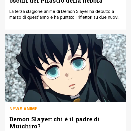
oscuri del Pilastro della nebbia
La terza stagione anime di Demon Slayer ha debutto a
marzo di quest'anno e ha puntato i riflettori su due nuovi
pilastri. Stiamo parlando del Pilastro della nebbia, Muichiro
Tokito e del Pilastro dell'Amore, Mitsuri Kanroji. Ma gli
ultimi episodi dell'anime, hanno dato spazio a Muichiro.
Infatti il flashback del nuovo episodio di Demon Slayer [']
NEWS ANIME
Demon Slayer: chi è il padre di
Muichiro?