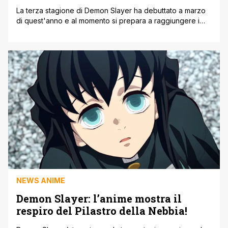
La terza stagione di Demon Slayer ha debuttato a marzo
di quest'anno e al momento si prepara a raggiungere i
momenti più importanti dell'arco del villaggio dei
Forgiatori di Katana. Da quando ha debuttato, Ufotable ha
dato prova del suo potenziale qualitativo che riporta sul
piccolo schermo, lasciando tutti i fan a bocca aperta. E [']
NEWS ANIME
Demon Slayer: l’anime mostra il
respiro del Pilastro della Nebbia!