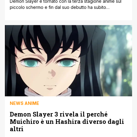
Demon Slayer è tornato con la terza stagione anime sul
piccolo schermo e fin dal suo debutto ha subito
impressionato tutti i fan. Infatti uno dei punti di forza è
proprio la qualità dell'animazione. Lo studio di animazione
Ufotable, che si occupa dell'adattamento del manga di
Koyoharu Gotouge non fa che confermare l'alto livello
della [']
NEWS ANIME
Demon Slayer 3 rivela il perché
Muichiro è un Hashira diverso dagli
altri