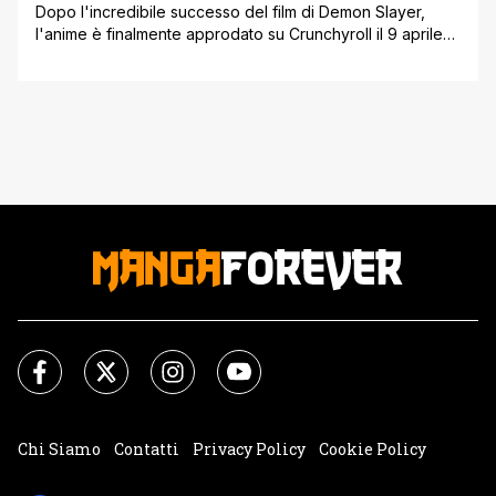
Dopo l'incredibile successo del film di Demon Slayer,
l'anime è finalmente approdato su Crunchyroll il 9 aprile
con il primo episodio, che senza manco a dirlo ha
catturato fin da subito milioni di appassionati nel mondo.
Questa nuova stagione, oltre a narrare una nuova
avventura per Tanjiro ha messo al centro anche nuovi
Hashira, come [']
Chi Siamo
Contatti
Privacy Policy
Cookie Policy
Impostazioni Cookie