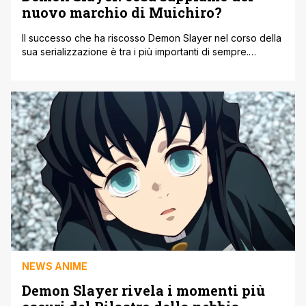
nuovo marchio di Muichiro?
Il successo che ha riscosso Demon Slayer nel corso della
sua serializzazione è tra i più importanti di sempre.
Chiaramente, come spesso accade, l'adattamento anime
di Ufotable ha contribuito moltissimo. Infatti la terza
stagione dell'anime continua a sorprendere e l'episodio
8 ha presentato una novità relativa al Pilastro della
Nebbia, Muichiro Tokito. La terza stagione [']
NEWS ANIME
Demon Slayer rivela i momenti più